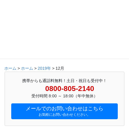
山室中部・堀川・蜷川・桜谷・五福・呉羽・長岡・草島・四方・
八幡・倉垣・寒江・老田・古沢・水橋 他
富山市全域
サイト内を検索
ホーム
>
ホーム
>
2019年
>
12月
携帯からも通話料無料！土日・祝日も受付中！
0800-805-2140
受付時間 8:00 ～ 18:00（年中無休）
メールでのお問い合わせはこちら
お気軽にお問い合わせください。