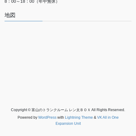
8：00～18：00（年中無休）
地図
Copyright © 富山のトランクルーム レン太ＢＯＸ All Rights Reserved.
Powered by
WordPress
with
Lightning Theme
&
VK All in One
Expansion Unit