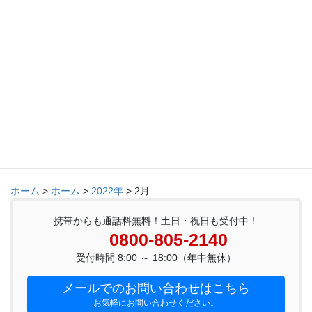
田・岩瀬・浜黒崎・針原・新庄・新庄北・藤ノ木・東部・山室・
山室中部・堀川・蜷川・桜谷・五福・呉羽・長岡・草島・四方・
八幡・倉垣・寒江・老田・古沢・水橋 他
富山市全域
サイト内を検索
ホーム
>
ホーム
>
2022年
>
2月
携帯からも通話料無料！土日・祝日も受付中！
0800-805-2140
受付時間 8:00 ～ 18:00（年中無休）
メールでのお問い合わせはこちら
お気軽にお問い合わせください。