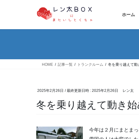
コ
ナ
ン
ビ
ホーム
テ
ゲ
ン
ー
ツ
シ
へ
ョ
ス
ン
キ
に
ッ
移
HOME
記事一覧
トランクルーム
冬を乗り越えて動
プ
動
2025年2月26日
/ 最終更新日時 :
2025年2月26日
レン太
冬を乗り越えて動き始
今年は２月にまとまっ