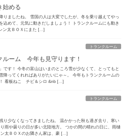
き始める
降りましたね。 雪国の人は大変でしたが、冬を乗り越えてやっ
を込めて、元気に動きだしましょう！ トランクルームにも動き
ン太ＢＯＸにまた […]
トランクルーム
クルーム 今年も見守ります！
」です！ 今冬の富山はいまのところ雪が少なくて、とってもと
雪降ってくれればありがたいにゃ～。 今年もトランクルームの
看板ねこ チビ＆シロ &nb […]
トランクルーム
残り少なくなってきましたね。 温かかった秋も過ぎ去り、寒い
より雨や曇りの日が多い北陸地方。 つかの間の晴れの日に、雨樋
ン太ＢＯＸのお隣さん家は、豪 […]