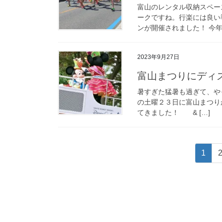
富山のレンタル収納スペー
ークですね。行楽には良い
ンが開催されました！ 今年
2023年9月27日
富山まつりにディ
暑すぎた猛暑も過ぎて、や
の土曜２３日に富山まつり
てきました！ & […]
投
固
1
稿
定
ペ
の
ー
ペ
ジ
ー