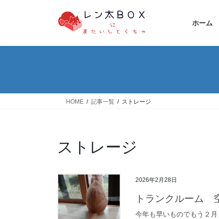
コ
ナ
ン
ビ
ホーム
テ
ゲ
ン
ー
ツ
シ
へ
ョ
ス
ン
キ
に
ッ
移
HOME
記事一覧
ストレージ
プ
動
ストレージ
2026年2月28日
トランクルーム 
今年も早いものでもう２月