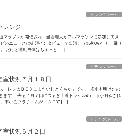
トランクルーム
ャレンジ！
山マラソンが開催され、当管理人がフルマラソンに参加してき
レビのニュースに街頭インタビューで出演。（36秒あたり） 踊り
。 だけど運動自体はちょっと […]
トランクルーム
空室状況７月１９日
ス「レン太ＢＯＸにまたいしとくちゃ」です。 梅雨も明けたの
きます。 去る７月７日につるぎ山麓トレイルdu上市が開催され
」率いるフラチームが、３７℃ […]
トランクルーム
空室状況５月２日