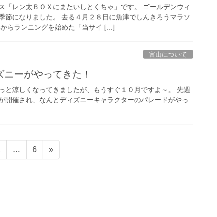
ス「レン太ＢＯＸにまたいしとくちゃ」です。 ゴールデンウィ
季節になりました。 去る４月２８日に魚津でしんきろうマラソ
からランニングを始めた「当サイ […]
富山について
ズニーがやってきた！
っと涼しくなってきましたが、もうすぐ１０月ですよ～。 先週
が開催され、なんとディズニーキャラクターのパレードがやっ
固
固
2
…
6
»
定
定
ペ
ペ
ー
ー
ジ
ジ